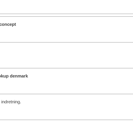
oconcept
ookup denmark
 indretning.